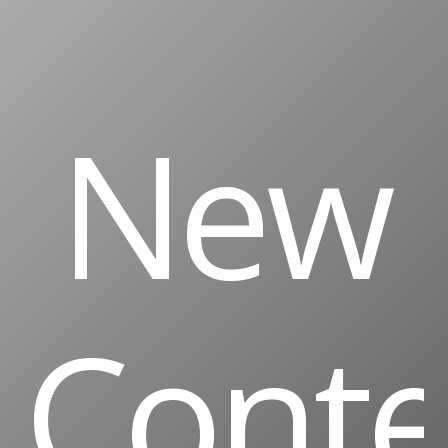
New
Conte