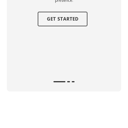
presence.
GET STARTED
Explor
t