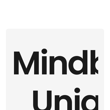
Mindb
Uniq