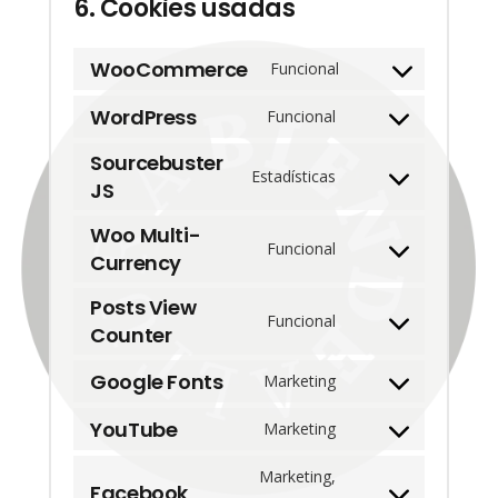
6. Cookies usadas
WooCommerce
Funcional
Consent
WordPress
to
Funcional
Consent
service
Sourcebuster
to
Estadísticas
woocommerce
JS
Consent
service
to
wordpress
Woo Multi-
Funcional
service
Currency
Consent
sourcebuster-
to
Posts View
js
Funcional
service
Counter
Consent
woo-
to
Google Fonts
Marketing
multi-
Consent
service
currency
YouTube
to
Marketing
posts-
Consent
service
view-
to
Marketing,
google-
Facebook
counter