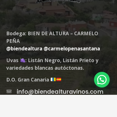
Bodega: BIEN DE ALTURA – CARMELO
PEÑA
@biendealtura
@carmelopenasantana
Uvas
: Listán Negro, Listán Prieto y
variedades blancas autóctonas.
D.O. Gran Canaria
info@biendealturavinos.com
+34 627 23 41 10
GC-802, 68, 35319, Santa Brígida, Gran Canaria