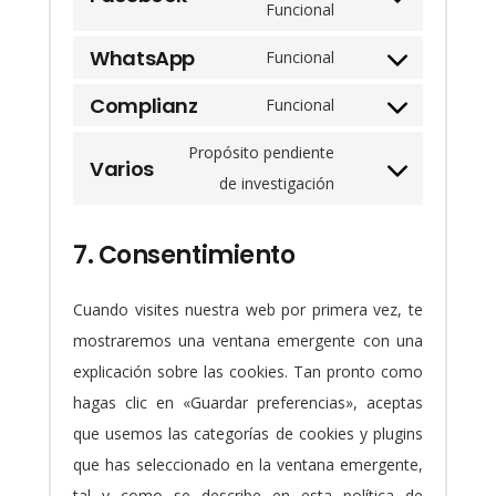
service
Consent
Funcional
fonts
youtube
to
WhatsApp
Funcional
service
Consent
facebook
Complianz
to
Funcional
Consent
service
to
Propósito pendiente
whatsapp
Varios
service
Consent
de investigación
complianz
to
service
7. Consentimiento
varios
Cuando visites nuestra web por primera vez, te
mostraremos una ventana emergente con una
explicación sobre las cookies. Tan pronto como
hagas clic en «Guardar preferencias», aceptas
que usemos las categorías de cookies y plugins
que has seleccionado en la ventana emergente,
tal y como se describe en esta política de